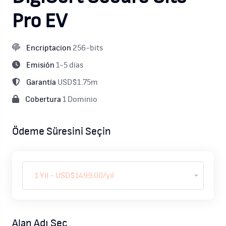
Pro EV
Encriptacion
256-bits
Emisión
1-5 días
Garantía
USD$1.75m
Cobertura
1 Dominio
Ödeme Süresini Seçin
Alan Adı Seç