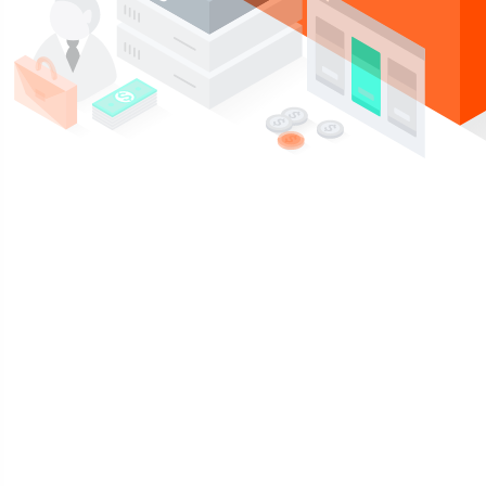
Compra un plan, y recibe gratis gratis
Reseller Hosting con
cPanel
Potenciado por la IA y LiteSpeed. Gestiona tu