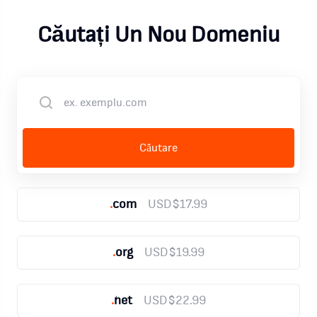
Căutați Un Nou Domeniu
.
com
USD$17.99
.
org
USD$19.99
.
net
USD$22.99