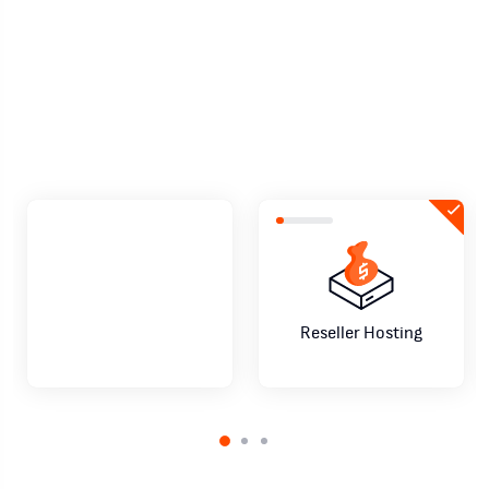
negocio de reseller hosting como un
profesional
Comienza ahora
Habla con un asesor
Reseller Hosting