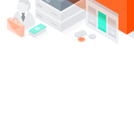
Compra un plan, y recibe gratis gratis
Reseller Hosting con
cPanel
Potenciado por la IA y LiteSpeed. Gestiona tu