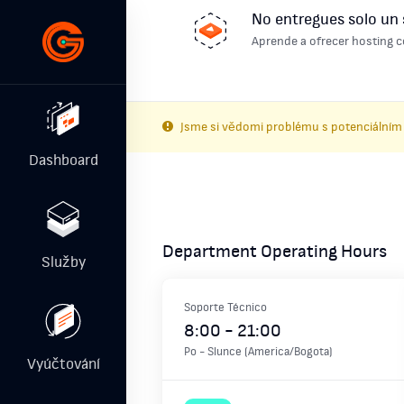
No entregues solo un 
Aprende a ofrecer hosting c
Jsme si vědomi problému s potenciálním
Dashboard
Department Operating Hours
Služby
Soporte Técnico
8:00
-
21:00
Po
-
Slunce
(
America/Bogota
)
Vyúčtování