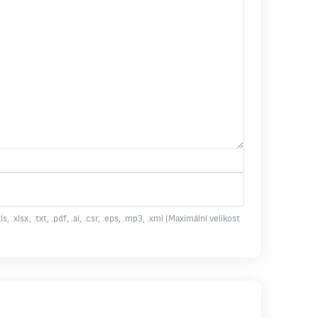
s, .xlsx, .txt, .pdf, .ai, .csr, .eps, .mp3, .xml (Maximální velikost