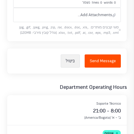
lines: 0 words: 0
נשמר
Add Attachments...
סוגי קבצים מותרים: .jpg, .gif, .jpeg, .png, .zip, .rar, .docx, .doc, .xls,
.xlsx, .txt, .pdf, .ai, .csr, .eps, .mp3, .xml (גודל קובץ מירבי: 120MB)
ביטול
Department Operating Hours
Soporte Técnico
21:00
-
8:00
ב'
-
א'
(
America/Bogota
)
Online