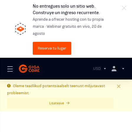
No entregues solo un sitio web.
Construye un ingreso recurrente.
Aprende a ofrecer hosting con tu propia
marca · Webinar gratuito en vivo, 20 de
agosto
Reserva tu lugar
USD
Oleme teadlikud potentsiaalselt teenust mõjutavast
probleemist.
Lisateave