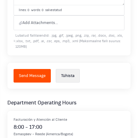
lines: 0 words: 0
salvestatud
Add Attachments...
Lubatud faililaiendid: .jpg, .gif, .jpeg, .png, .zip, .rar, .docx, .doc, .xls,
.xlsx, .txt, .pdf, .ai, .csr, .eps, .mp3, .xml (Maksimaalne faili suurus:
120MB)
Tühista
Department Operating Hours
Facturación y Atención al Cliente
8:00
-
17:00
Esmaspäev
-
Reede
(
America/Bogota
)