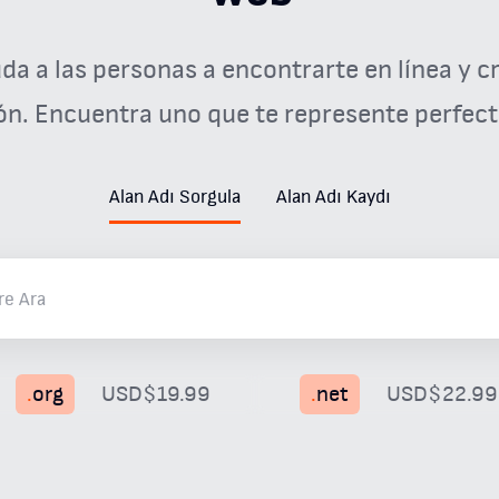
da a las personas a encontrarte en línea y c
ón. Encuentra uno que te represente perfec
Alan Adı Sorgula
Alan Adı Kaydı
.
org
USD$19.99
.
net
USD$22.99