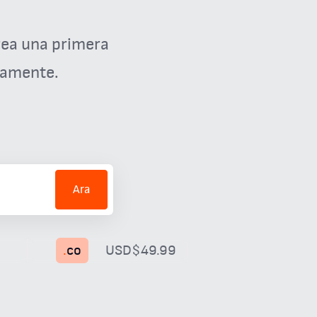
rea una primera
tamente.
Ara
.
co
USD$49.99