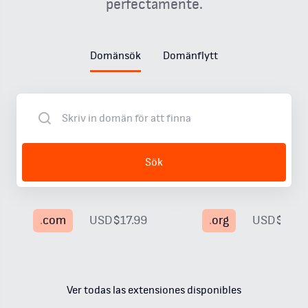
perfectamente.
Domänsök
Domänflytt
Sök
.
com
USD$17.99
.
org
USD$19.9
Ver todas las extensiones disponibles