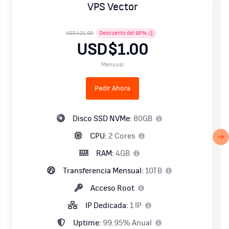
VPS Vector
USD$21.99
Descuento del
95
%
USD$1.00
Mensual
Pedir Ahora
Disco SSD NVMe:
80GB
CPU:
2 Cores
RAM:
4GB
Transferencia Mensual:
10TB
Acceso Root
IP Dedicada:
1 IP
Uptime:
99.95% Anual