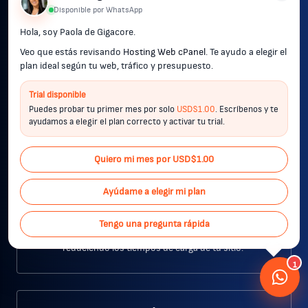
Disponible por WhatsApp
reconocido por superar a servidores tradicionales como
Apache y Nginx, ofreciendo hasta 12 veces más rapidez
Hola, soy Paola de Gigacore.
en la carga de WordPress. ​
Veo que estás revisando
Hosting Web cPanel
. Te ayudo a elegir el
plan ideal según tu web, tráfico y presupuesto.
Trial disponible
Puedes probar tu primer mes por solo
USD$1.00
. Escríbenos y te
ayudamos a elegir el plan correcto y activar tu trial.
Quiero mi mes por USD$1.00
SSD NVMe de última generación
Ayúdame a elegir mi plan
Utilizamos discos SSD NVMe que proporcionan
velocidades de lectura y escritura significativamente
Tengo una pregunta rápida
superiores, mejorando la experiencia del usuario y
reduciendo los tiempos de carga de tu sitio. ​
1