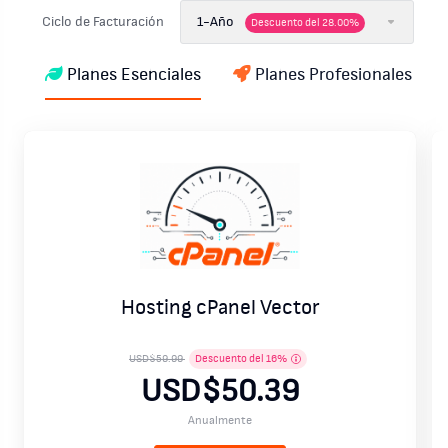
Ciclo de Facturación
1-Año
Descuento del
28.00
%
Planes Esenciales
Planes Profesionales
Hosting cPanel Vector
USD$59.99
Descuento del
16
%
USD$50.39
Anualmente