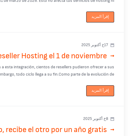
e marzo de 2026. Esto no afecta tus servicios de hosting ni ...
إقرأ المزيد
17خ أكتوبر 2025
eseller Hosting el 1 de noviembre
a esta integración, cientos de resellers pudieron ofrecer a sus
bargo, todo ciclo llega a su fin.Como parte de la evolución de ...
إقرأ المزيد
8خ أكتوبر 2025
, recibe el otro por un año gratis