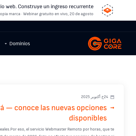
io web. Construye un ingreso recurrente.
opia marca · Webinar gratuito en vivo, 20 de agosto
Dominios
24خ أكتوبر 2025
rá — conoce las nuevas opciones
disponibles
eales.Por eso, el servicio Webmaster Remoto por horas, que te