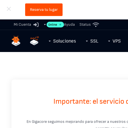
Reserva tu lugar
Mi Cuenta
Ayuda
Status
Online
Soluciones
SSL
VPS
Importante: el servici
En Gigacore seguimos mejorando para ofrecer a nuestros c