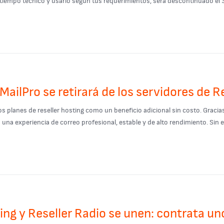
iempo técnico y usarlo según tus requerimientos, será descontinuado el 31 d
MailPro se retirará de los servidores de R
planes de reseller hosting como un beneficio adicional sin costo. Gracias 
s una experiencia de correo profesional, estable y de alto rendimiento. Sin em
ing y Reseller Radio se unen: contrata uno