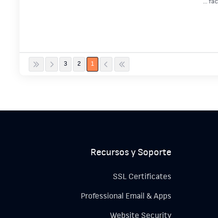
fac
3
2
1
Recursos y Soporte
SSL Certificates
Professional Email & Apps
Website Security