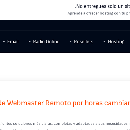
No entregues solo un sit
Aprende a ofrecer hosting con tu pr
Email
Radio Online
Resellers
Hosting
o de Webmaster Remoto por horas cambia
lientes soluciones más claras, completas y adaptadas a sus necesidades r