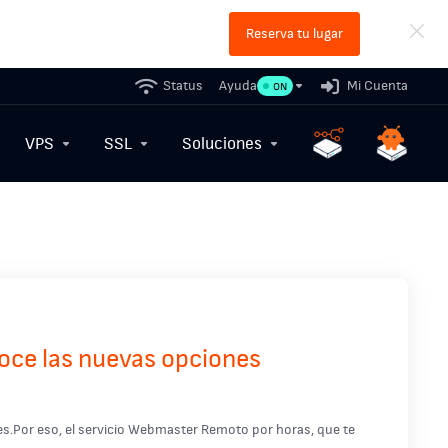
Reserva tu lugar
Status
Ayuda
Mi Cuenta
ON
VPS
SSL
Soluciones
oce las nuevas opciones
s.Por eso, el servicio Webmaster Remoto por horas, que te