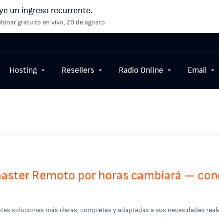
ye un ingreso recurrente.
binar gratuito en vivo, 20 de agosto
Hosting
Resellers
Radio Online
Email
master Remoto por horas cambiará — con
tes soluciones más claras, completas y adaptadas a sus necesidades reale