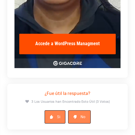
¿Fue útil la respuesta?
3 Los Usuarios han Encontrado Esto Útil (3 Votos)
Si
No