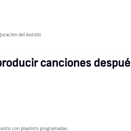
guración del AutoDJ
eproducir canciones despu
junto con playlists programadas.