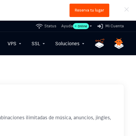
Reserva tu lugar
Status
Ayuda
Mi Cuenta
Online
VPS
SSL
Soluciones
inaciones ilimitadas de música, anuncios, jingles,