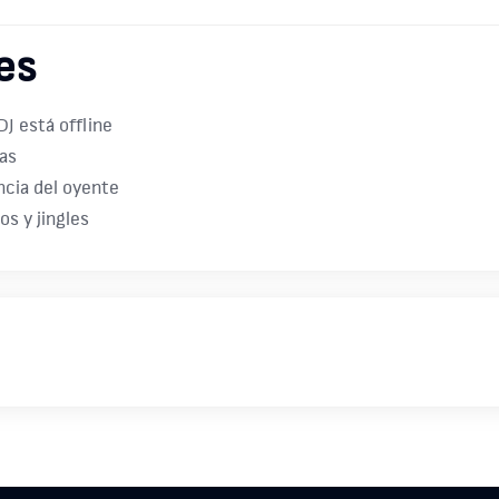
es
DJ está offline
as
ncia del oyente
os y jingles