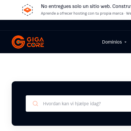
No entregues solo un sitio web. Constru
Aprende a ofrecer hosting con tu propia marca · We
Dominios