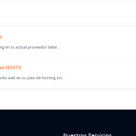
e
ng en tu actual proveedor debe...
hivo HOSTS
tio web en su plan de hosting sin...
Nuestros Servicios