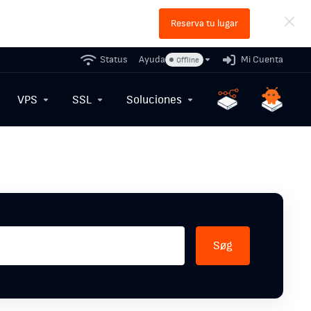
Reserva tu lugar
Status
Ayuda
Mi Cuenta
Offline
VPS
SSL
Soluciones
Søg