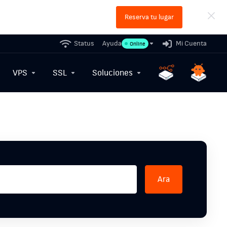
Reserva tu lugar
Status
Ayuda
Mi Cuenta
Online
VPS
SSL
Soluciones
Ara