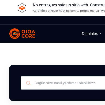
No entregues solo un sitio web. Constru
Aprende a ofrecer hosting con tu propia marca · We
Dominios