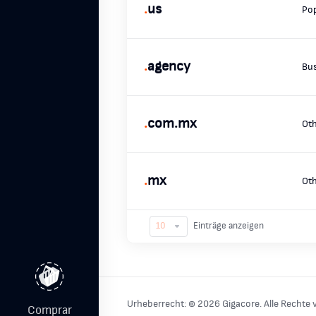
.
us
Po
.
agency
Bu
.
com.mx
Ot
.
mx
Ot
Einträge anzeigen
Urheberrecht: © 2026 Gigacore. Alle Rechte 
Comprar