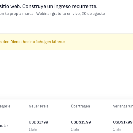
sitio web. Construye un ingreso recurrente.
on tu propia marca · Webinar gratuito en vivo, 20 de agosto
s den Dienst beeinträchtigen könnte.
egorie
Neuer Preis
Übertragen
Verlängeru
USD$17.99
USD$15.99
USD$17.99
pular
1 Jahr
1 Jahr
1 Jahr