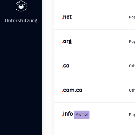
.
net
Po
Unterstützung
.
org
Po
.
co
Ot
.
com.co
Ot
.
info
Promo!
Po