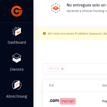
No entregues solo un 
Aprende a ofrecer hosting c
Wir sind uns eines Problems bewusst, da
Dashboard
Table Filter
Alle (26)
×
Dienste
TLD
Kat
Abrechnung
.
com
Angesagt!
Po