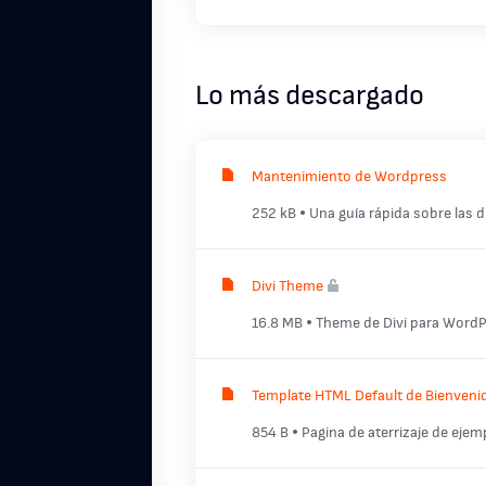
Lo más descargado
Mantenimiento de Wordpress
252 kB
Una guía rápida sobre las 
Divi Theme
16.8 MB
Theme de Divi para WordP
Template HTML Default de Bienveni
854 B
Pagina de aterrizaje de eje