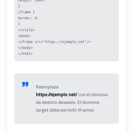
height: 100%;
}
iframe {
border: 0;
}
</style>
<body>
<iframe src="https://ejemplo.net"/>
</body>
</html>
Reemplaza
https://ejemplo.net/
con el dominio
de destino deseado. El dominio
target debe permitir Iframes