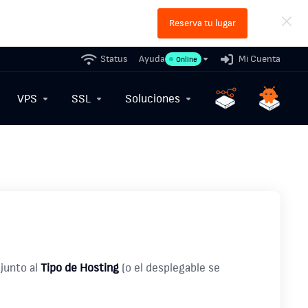
Reserva tu lugar
Status
Ayuda
Mi Cuenta
Online
VPS
SSL
Soluciones
junto al
Tipo de Hosting
(o el desplegable se