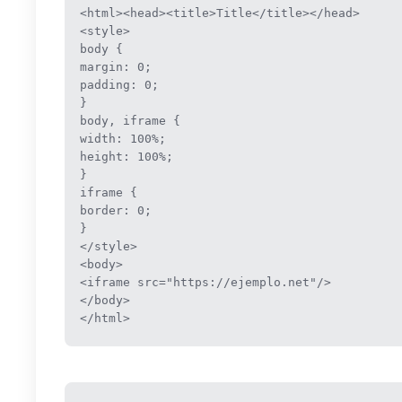
<html><head><title>Title</title></head>
<style>
body {
margin: 0;
padding: 0;
}
body, iframe {
width: 100%;
height: 100%;
}
iframe {
border: 0;
}
</style>
<body>
<iframe src="https://ejemplo.net"/>
</body>
</html>