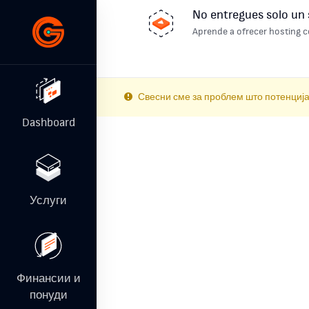
No entregues solo un 
Aprende a ofrecer hosting c
Свесни сме за проблем што потенцијал
Dashboard
Услуги
Финансии и
понуди