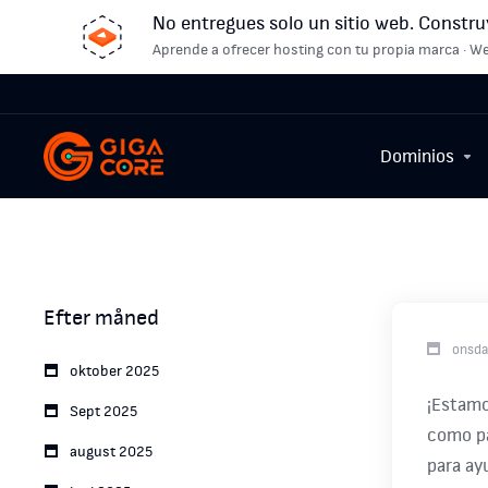
No entregues solo un sitio web. Constru
Aprende a ofrecer hosting con tu propia marca · We
Dominios
Efter måned
onsda
oktober 2025
¡Estamo
Sept 2025
como pa
august 2025
para ay