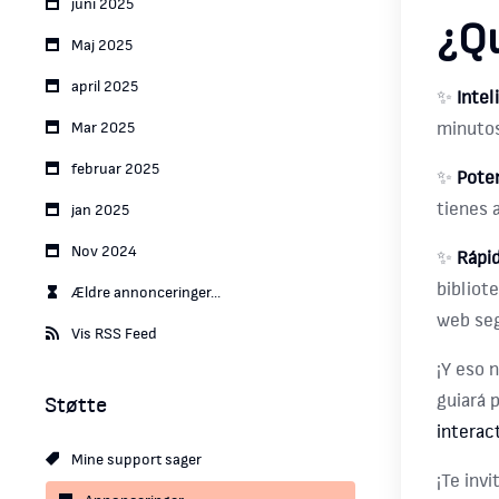
juni 2025
¿Qu
Maj 2025
april 2025
✨
Intel
minutos
Mar 2025
februar 2025
✨
Pote
tienes 
jan 2025
Nov 2024
✨
Rápid
bibliot
Ældre annonceringer...
web seg
Vis RSS Feed
¡Y eso 
guiará 
Støtte
interac
Mine support sager
¡Te inv