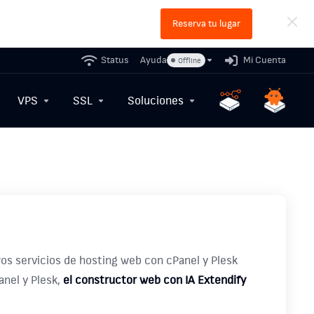
Reserva tu lugar
Status
Ayuda
Mi Cuenta
Offline
VPS
SSL
Soluciones
os servicios de hosting web con cPanel y Plesk
anel y Plesk,
el constructor web con IA Extendify