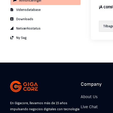
Annonceringer
¡A const
Vidensdatabase
Downloads
Tilbag
Netværksstatus
Ny Sag
Company
About Us
En Gigacore, llevamos más de 15 años
Live Chat
impulsando negocios digitales con tecnología