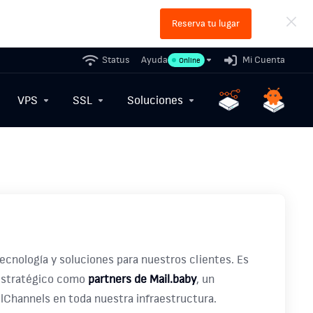
Reserva tu lugar
Status
Ayuda
Mi Cuenta
Online
VPS
SSL
Soluciones
cnología y soluciones para nuestros clientes. Es
estratégico como
partners de Mail.baby
, un
lChannels en toda nuestra infraestructura.