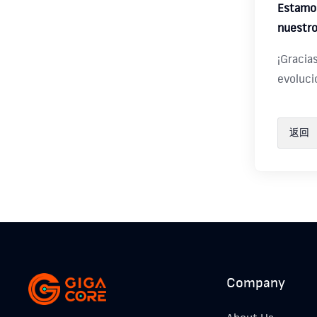
Estamos
nuestro
¡Gracia
evoluci
返回
Company