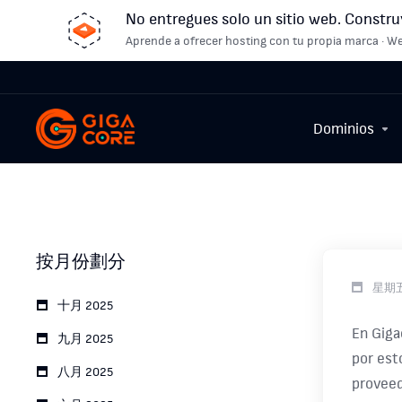
No entregues solo un sitio web. Constru
Aprende a ofrecer hosting con tu propia marca · We
Dominios
按月份劃分
星期五,
十月 2025
En Giga
九月 2025
por est
八月 2025
proveed