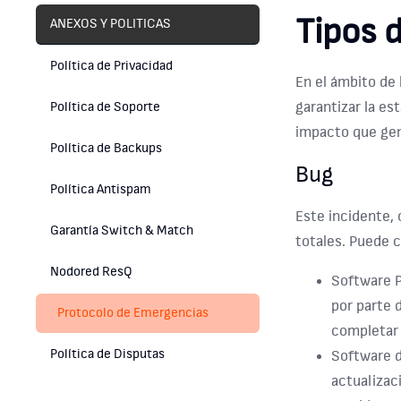
Tipos 
ANEXOS Y POLITICAS
Política de Privacidad
En el ámbito de 
garantizar la es
Política de Soporte
impacto que gen
Política de Backups
Bug
Política Antispam
Este incidente, 
Garantía Switch & Match
totales. Puede c
Nodored ResQ
Software P
por parte 
Protocolo de Emergencias
completar 
Política de Disputas
Software 
actualizac