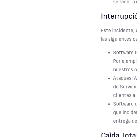
servidor a 
Interrupci
Este incidente, 
las siguientes c
Software P
Por ejempl
nuestros r
Ataques:
A
de Servici
clientes a 
Software 
que incide
entrega de
Caída Tota