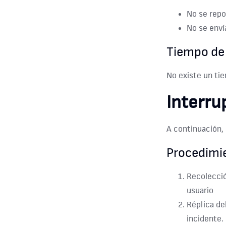
No se repo
No se enví
Tiempo de
No existe un ti
Interru
A continuación, 
Procedimi
Recolecció
usuario
Réplica de
incidente.